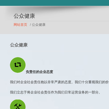
公众健康
网站首页
/
公众健康
公众健康
负责任的企业态度
我们对企业社会责任抱以非常严肃的态度。我们十分重视我们的价
我们立志于将企业社会责任作为我们日常运营业务的一部分。