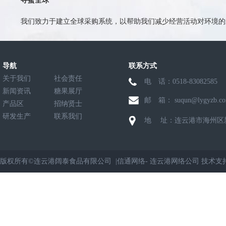
寻蜜全球
我们致力于建立全球采购系统，以帮助我们减少经营活动对环境的
导航
联系方式
关于我们
社会责任
电 话：0518-83082585 
新闻资讯
糖果展厅
邮 箱： suqun@lygyzb.com
产品区
招纳贤士
研发生产
联系我们
地 址：连云港市海州区
版权所有©连云港阔泰食品有限公司 |
信通网络
-
连云港网络公司
技术支